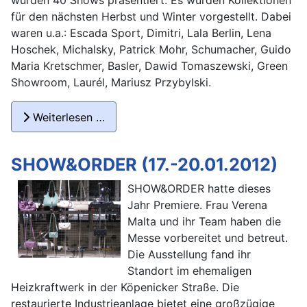
wurden 40 Shows präsentiert. Es wurden Kollektionen
für den nächsten Herbst und Winter vorgestellt. Dabei
waren u.a.: Escada Sport, Dimitri, Lala Berlin, Lena
Hoschek, Michalsky, Patrick Mohr, Schumacher, Guido
Maria Kretschmer, Basler, Dawid Tomaszewski, Green
Showroom, Laurél, Mariusz Przybylski.
Weiterlesen …
SHOW&ORDER (17.-20.01.2012)
SHOW&ORDER hatte dieses
Jahr Premiere. Frau Verena
Malta und ihr Team haben die
Messe vorbereitet und betreut.
Die Ausstellung fand ihr
Standort im ehemaligen
Heizkraftwerk in der Köpenicker Straße. Die
restaurierte Industrieanlage bietet eine großzügige