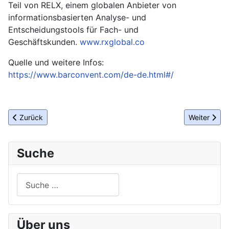
Teil von RELX, einem globalen Anbieter von
informationsbasierten Analyse- und
Entscheidungstools für Fach- und
Geschäftskunden.
www.rxglobal.co
Quelle und weitere Infos:
https://www.barconvent.com/de-de.html#/
Vorheriger Beitrag: BCB Education Board: Priyanka Blah wird Dir
Nächster B
Zurück
Weiter
Suche
Suchen
Über uns