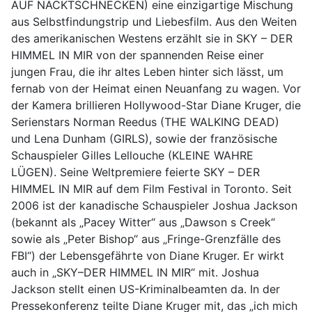
AUF NACKTSCHNECKEN) eine einzigartige Mischung
aus Selbstfindungstrip und Liebesfilm. Aus den Weiten
des amerikanischen Westens erzählt sie in SKY – DER
HIMMEL IN MIR von der spannenden Reise einer
jungen Frau, die ihr altes Leben hinter sich lässt, um
fernab von der Heimat einen Neuanfang zu wagen. Vor
der Kamera brillieren Hollywood-Star Diane Kruger, die
Serienstars Norman Reedus (THE WALKING DEAD)
und Lena Dunham (GIRLS), sowie der französische
Schauspieler Gilles Lellouche (KLEINE WAHRE
LÜGEN). Seine Weltpremiere feierte SKY – DER
HIMMEL IN MIR auf dem Film Festival in Toronto. Seit
2006 ist der kanadische Schauspieler Joshua Jackson
(bekannt als „Pacey Witter“ aus „Dawson s Creek“
sowie als „Peter Bishop“ aus „Fringe-Grenzfälle des
FBI“) der Lebensgefährte von Diane Kruger. Er wirkt
auch in „SKY–DER HIMMEL IN MIR“ mit. Joshua
Jackson stellt einen US-Kriminalbeamten da. In der
Pressekonferenz teilte Diane Kruger mit, das „ich mich