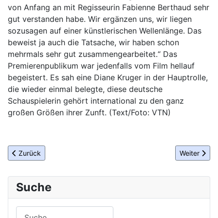
von Anfang an mit Regisseurin Fabienne Berthaud sehr
gut verstanden habe. Wir ergänzen uns, wir liegen
sozusagen auf einer künstlerischen Wellenlänge. Das
beweist ja auch die Tatsache, wir haben schon
mehrmals sehr gut zusammengearbeitet.“ Das
Premierenpublikum war jedenfalls vom Film hellauf
begeistert. Es sah eine Diane Kruger in der Hauptrolle,
die wieder einmal belegte, diese deutsche
Schauspielerin gehört international zu den ganz
großen Größen ihrer Zunft. (Text/Foto: VTN)
Vorheriger Beitrag: C. Bechstein Klavierabend Nummer 4
Nächster Be
Zurück
Weiter
Suche
Suchen