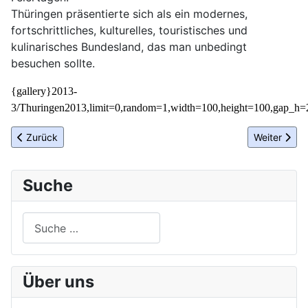
Thüringen präsentierte sich als ein modernes,
fortschrittliches, kulturelles, touristisches und
kulinarisches Bundesland, das man unbedingt
besuchen sollte.
{gallery}2013-
3/Thuringen2013,limit=0,random=1,width=100,height=100,gap_h=2
Vorheriger Beitrag: Estland – Partnerland der Grünen Woche 201
Nächster Be
Zurück
Weiter
Suche
Suchen
Über uns