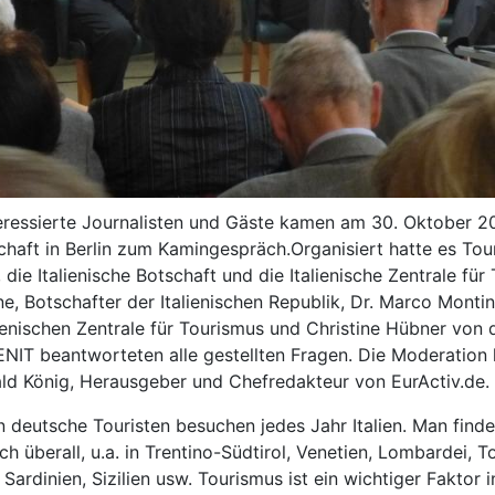
eressierte Journalisten und Gäste kamen am 30. Oktober 20
schaft in Berlin zum Kamingespräch.Organisiert hatte es To
 die Italienische Botschaft und die Italienische Zentrale für
ne, Botschafter der Italienischen Republik, Dr. Marco Monti
lienischen Zentrale für Tourismus und Christine Hübner von 
NIT beantworteten alle gestellten Fragen. Die Moderation 
d König, Herausgeber und Chefredakteur von EurActiv.de.
n deutsche Touristen besuchen jedes Jahr Italien. Man find
ch überall, u.a. in Trentino-Südtirol, Venetien, Lombardei, 
Sardinien, Sizilien usw. Tourismus ist ein wichtiger Faktor i