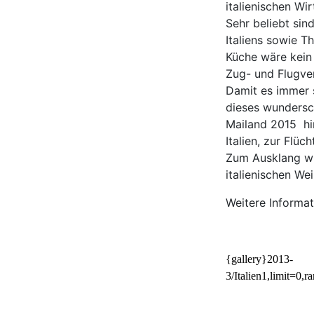
italienischen Wir
Sehr beliebt sin
Italiens sowie T
Küche wäre kein 
Zug- und Flugver
Damit es immer s
dieses wundersc
Mailand 2015 hi
Italien, zur Flü
Zum Ausklang wu
italienischen We
Weitere Informa
{gallery}2013-
3/Italien1,limit=0