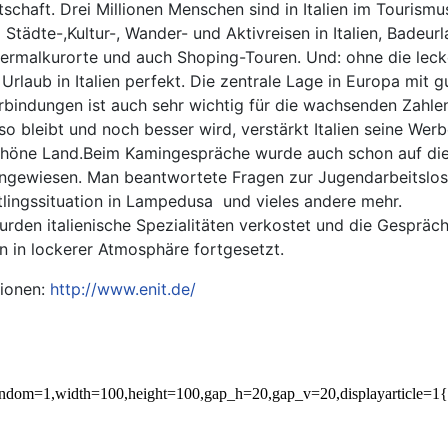
tschaft. Drei Millionen Menschen sind in Italien im Tourismu
d Städte-,Kultur-, Wander- und Aktivreisen in Italien, Badeur
hermalkurorte und auch Shoping-Touren. Und: ohne die lecke
Urlaub in Italien perfekt. Die zentrale Lage in Europa mit g
bindungen ist auch sehr wichtig für die wachsenden Zahlen
o bleibt und noch besser wird, verstärkt Italien seine Werb
höne Land.Beim Kamingespräche wurde auch schon auf die
ngewiesen. Man beantwortete Fragen zur Jugendarbeitslos
chtlingssituation in Lampedusa und vieles andere mehr.
rden italienische Spezialitäten verkostet und die Gespräc
in in lockerer Atmosphäre fortgesetzt.
tionen:
http://www.enit.de/
,random=1,width=100,height=100,gap_h=20,gap_v=20,displayarticle=1{