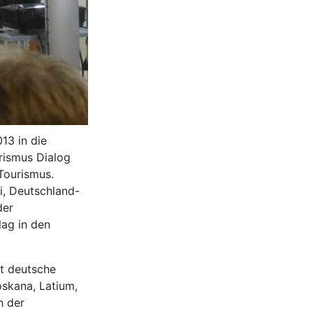
13 in die
urismus Dialog
 Tourismus.
ni, Deutschland-
der
lag in den
et deutsche
Toskana, Latium,
n der