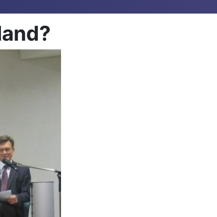
hland?