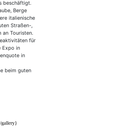
s beschäftigt.
laube, Berge
re italienische
uten Straßen-,
 an Touristen.
eaktivitäten für
 Expo in
enquote in
he beim guten
/gallery}